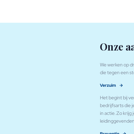
Onze a
We werken op dri
die tegen een s
Verzuim
Het begint bij v
bedrijfsarts die
in actie. Zo krij
leidinggevenden
Preventie