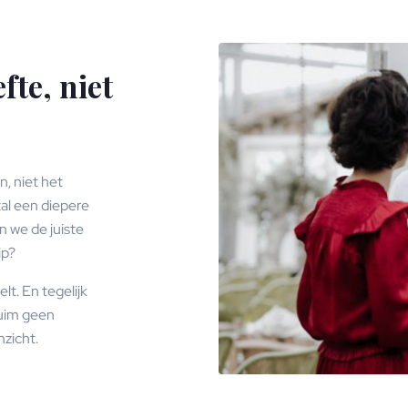
fte, niet
, niet het
tal een diepere
 we de juiste
ip?
lt. En tegelijk
zuim geen
zicht.