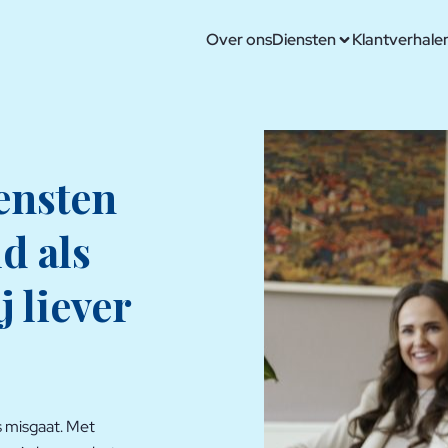
Over ons
Diensten
Klantverhale
ensten
d als
j liever
s misgaat. Met