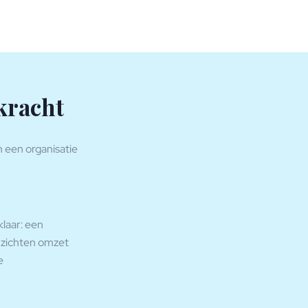
kracht
n een organisatie
klaar: een
inzichten omzet
e