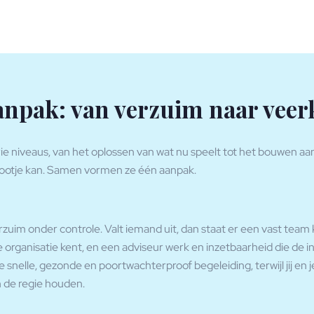
anpak: van verzuim naar veer
e niveaus, van het oplossen van wat nu speelt tot het bouwen aa
tootje kan. Samen vormen ze één aanpak.
erzuim onder controle. Valt iemand uit, dan staat er een vast team 
 je organisatie kent, en een adviseur werk en inzetbaarheid die de 
g je snelle, gezonde en poortwachterproof begeleiding, terwijl jij en j
 de regie houden.