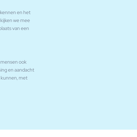
rkennen en het
 kijken we mee
plaats van een
n mensen ook
ching en aandacht
e kunnen, met