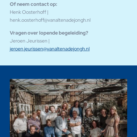
Of neem contact op:
Henk Oosterhoff |
henk.oosterhoff@vanaltenadejongh.nl
Vragen over lopende begeleiding?
Jeroen Jeurissen |
jeroen.jeurissen@vanaltenadejongh.nl