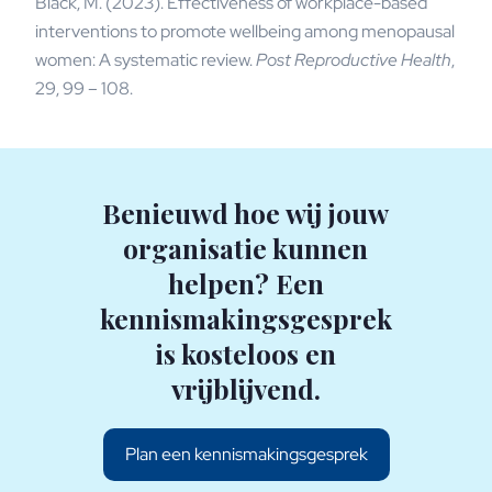
Black, M. (2023). Effectiveness of workplace-based
interventions to promote wellbeing among menopausal
women: A systematic review.
Post Reproductive Health
,
29, 99 – 108.
Benieuwd hoe wij jouw
organisatie kunnen
helpen? Een
kennismakingsgesprek
is kosteloos en
vrijblijvend.
Plan een kennismakingsgesprek