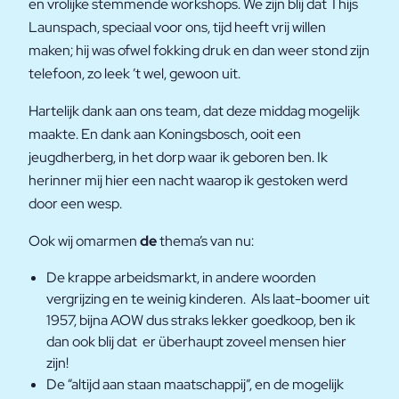
en vrolijke stemmende workshops. We zijn blij dat Thijs
Launspach, speciaal voor ons, tijd heeft vrij willen
maken; hij was ofwel fokking druk en dan weer stond zijn
telefoon, zo leek ’t wel, gewoon uit.
Hartelijk dank aan ons team, dat deze middag mogelijk
maakte. En dank aan Koningsbosch, ooit een
jeugdherberg, in het dorp waar ik geboren ben. Ik
herinner mij hier een nacht waarop ik gestoken werd
door een wesp.
Ook wij omarmen
de
thema’s van nu:
De krappe arbeidsmarkt, in andere woorden
vergrijzing en te weinig kinderen. Als laat-boomer uit
1957, bijna AOW dus straks lekker goedkoop, ben ik
dan ook blij dat er überhaupt zoveel mensen hier
zijn!
De “altijd aan staan maatschappij”, en de mogelijk